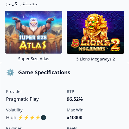
متعلقہ گیمز
Super Size Atlas
5 Lions Megaways 2
⚙️
Game Specifications
Provider
RTP
Pragmatic Play
96.52%
Volatility
Max Win
High ⚡⚡⚡⚡🌑
x10000
Paylines
Reels