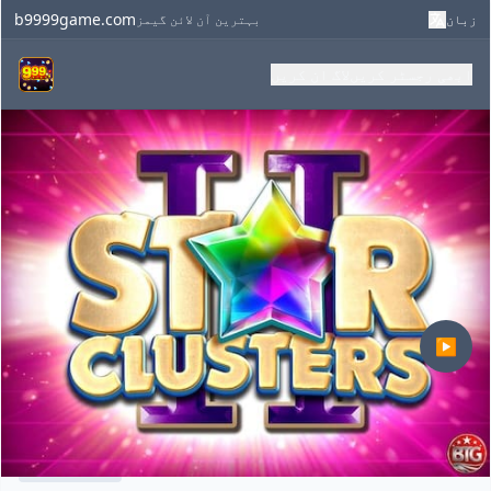
b9999game.com
زبان
بہترین آن لائن گیمز
ابھی رجسٹر کریں
لاگ ان کریں
▶
Star Clusters 2
ELProviders
RTP 96.2%