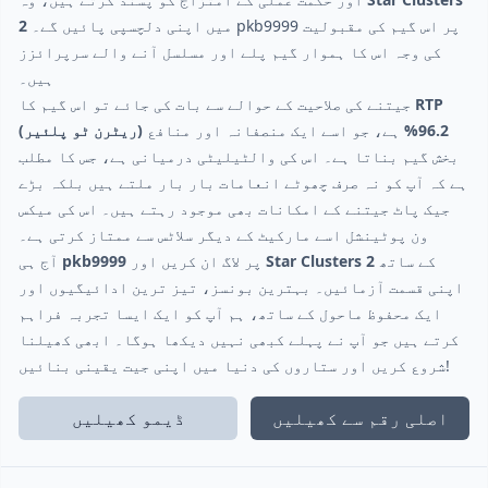
میں اپنی دلچسپی پائیں گے۔ pkb9999 پر اس گیم کی مقبولیت
2
کی وجہ اس کا ہموار گیم پلے اور مسلسل آنے والے سرپرائزز
ہیں۔
RTP
جیتنے کی صلاحیت کے حوالے سے بات کی جائے تو اس گیم کا
(ریٹرن ٹو پلئیر) 96.2%
ہے، جو اسے ایک منصفانہ اور منافع
بخش گیم بناتا ہے۔ اس کی والٹیلیٹی درمیانی ہے، جس کا مطلب
ہے کہ آپ کو نہ صرف چھوٹے انعامات بار بار ملتے ہیں بلکہ بڑے
جیک پاٹ جیتنے کے امکانات بھی موجود رہتے ہیں۔ اس کی میکس
ون پوٹینشل اسے مارکیٹ کے دیگر سلاٹس سے ممتاز کرتی ہے۔
کے ساتھ
Star Clusters 2
پر لاگ ان کریں اور
pkb9999
آج ہی
اپنی قسمت آزمائیں۔ بہترین بونسز، تیز ترین ادائیگیوں اور
ایک محفوظ ماحول کے ساتھ، ہم آپ کو ایک ایسا تجربہ فراہم
کرتے ہیں جو آپ نے پہلے کبھی نہیں دیکھا ہوگا۔ ابھی کھیلنا
شروع کریں اور ستاروں کی دنیا میں اپنی جیت یقینی بنائیں!
اصلی رقم سے کھیلیں
ڈیمو کھیلیں