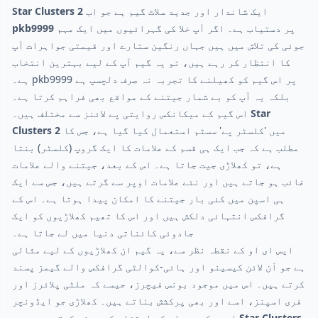
ایک شاندار اور جدید سلاٹ گیم ہے جو اب
Star Clusters 2
پر دستیاب ہے۔ اگر آپ خلا کی گہرائیوں میں ایک مہم
pkb9999
جوئی کی تلاش میں ہیں جہاں رنگین ستارے اور قیمتی جواہرات آپ
کا انتظار کر رہے ہیں، تو یہ گیم آپ کے لیے بہترین انتخاب
ہے۔ pkb9999 پر اس گیم کو کھیلنے کا تجربہ نہ صرف دلچسپ ہے
بلکہ یہ آپ کو بے شمار جیتنے کے مواقع بھی فراہم کرتا ہے۔
Star
اس گیم کے میکانکس روایتی پے لائنز سے مختلف ہیں۔
میں 'کلسٹر پے' سسٹم استعمال کیا گیا ہے، جس کا
Clusters 2
مطلب ہے کہ جب ایک ہی قسم کے علامات کا ایک گروپ (کلسٹر) بنتا
ہے، تو کھلاڑی جیت جاتا ہے۔ اس کے بعد، جیتنے والے علامات
غائب ہو جاتے ہیں اور نئے علامات اوپر سے گرتے ہیں، جس سے ایک
ہی اسپن میں کئی بار جیتنے کا امکان پیدا ہوتا ہے۔ اس کے
گرافکس انتہائی دلکش ہیں اور اس کا تھیم کھلاڑیوں کو ایک
جادوئی کائناتی دنیا میں لے جاتا ہے۔
ایس ای او کے نقطہ نظر سے، یہ گیم ان کھلاڑیوں کے لیے مثالی
ہے جو آن لائن کیسینو اور ہائی-کوالٹی گرافکس والے گیمز پسند
کرتے ہیں۔ اس میں موجود بونس فیچرز، جیسے کہ ملٹی پلائرز اور
فری اسپنز، اسے اور بھی پرکشش بناتے ہیں۔ کھلاڑی جو ایڈونچر
Star Clusters
اور حکمت عملی کے امتزاج کو پسند کرتے ہیں، وہ