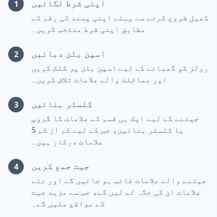
اپنی شرط لگائیں
1
کھیل شروع کرنے سے پہلے اپنی پسند کی رقم کے
مطابق اپنی شرط منتخب کریں۔
اسپن بٹن دبائیں
2
رولز کو گھمانے کے لیے اسپن بٹن پر کلک کریں
اور مماثلت والے علامات تلاش کریں۔
کلسٹر بنائیں
3
جیتنے کے لیے ایک ہی قسم کے علامات کا گروپ
یا کلسٹر بنائیں، جس کے لیے کم از کم 5
علامات درکار ہیں۔
جیت جمع کریں
4
جیتنے والے علامات غائب ہو جائیں گے اور نئے
علامات ان کی جگہ لے لیں گے، جس سے مزید جیت
کے مواقع ملیں گے۔