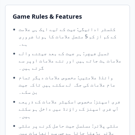
Game Rules & Features
کلسٹر ادائیگی: جیت کے لیے ایک ہی علامت
کے کم از کم 5 متصل علامات کا ہونا ضروری
ہے۔
ٹمبل فیچر: ہر جیت کے بعد جیتنے والے
علامات ہٹ جاتے ہیں اور نئے علامات اوپر سے
گرتے ہیں۔
وائلڈ علامتیں: مخصوص علامات دیگر تمام
عام علامات کی جگہ لے سکتے ہیں تاکہ جیت
بن سکے۔
فری اسپنز: مخصوص اسکیٹر علامات کے ذریعے
آپ فری اسپنز کے راؤنڈ میں داخل ہو سکتے
ہیں۔
ملٹی پلائر: مسلسل جیت حاصل کرنے پر ملٹی
پلائر بڑھتا جاتا ہے جس سے انعامات میں